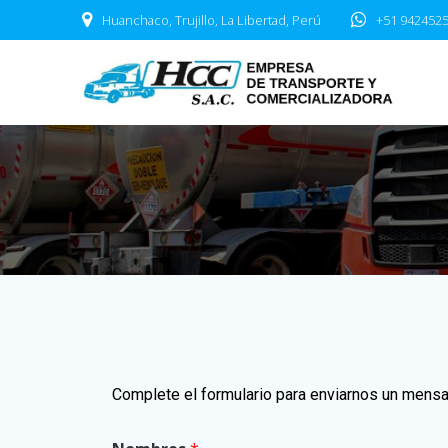
Huanchaco, Trujillo, La Libertad, Perú
+51 942452
Complete el formulario para enviarnos un mensa