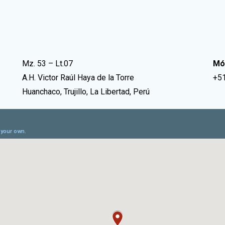
Mz. 53 – Lt.07
Móv
A.H. Victor Raúl Haya de la Torre
+5
Huanchaco, Trujillo, La Libertad, Perú