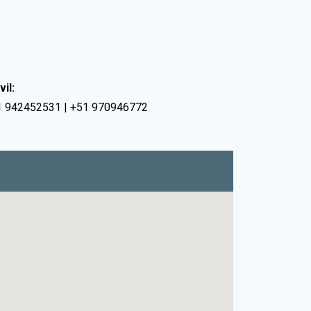
il:
1 942452531 | +51 970946772