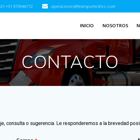
531 +51 970946772
operaciones@transporteshcc.com
INICIO
NOSOTROS
N
CONTACTO
je, consulta o sugerencia. Le responderemos a la brevedad posi